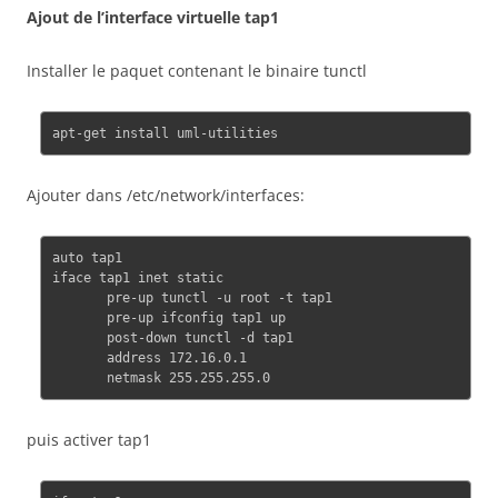
Ajout de l’interface virtuelle tap1
Installer le paquet contenant le binaire tunctl
Ajouter dans /etc/network/interfaces:
auto tap1

iface tap1 inet static

       pre-up tunctl -u root -t tap1

       pre-up ifconfig tap1 up

       post-down tunctl -d tap1

       address 172.16.0.1

puis activer tap1