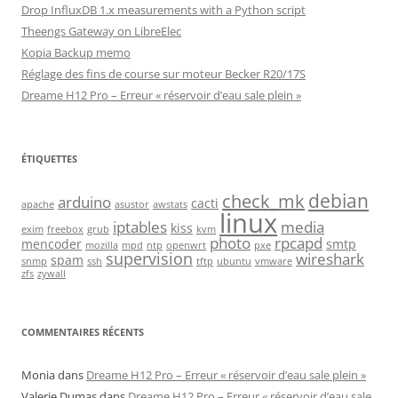
Drop InfluxDB 1.x measurements with a Python script
Theengs Gateway on LibreElec
Kopia Backup memo
Réglage des fins de course sur moteur Becker R20/17S
Dreame H12 Pro – Erreur « réservoir d’eau sale plein »
ÉTIQUETTES
debian
check_mk
arduino
cacti
apache
asustor
awstats
linux
iptables
media
kiss
exim
freebox
grub
kvm
photo
rpcapd
mencoder
smtp
mozilla
mpd
ntp
openwrt
pxe
supervision
wireshark
spam
snmp
ssh
tftp
ubuntu
vmware
zfs
zywall
COMMENTAIRES RÉCENTS
Monia
dans
Dreame H12 Pro – Erreur « réservoir d’eau sale plein »
Valerie Dumas
dans
Dreame H12 Pro – Erreur « réservoir d’eau sale