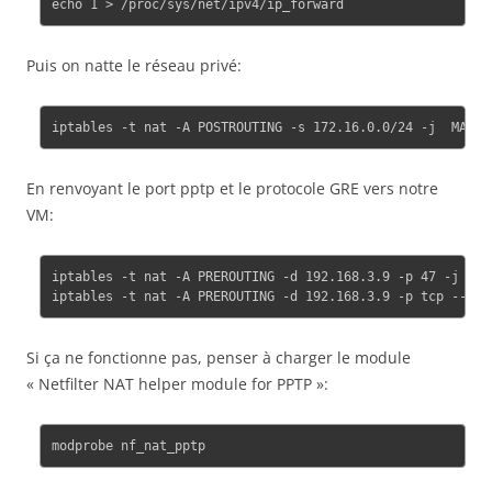
Puis on natte le réseau privé:
En renvoyant le port pptp et le protocole GRE vers notre
VM:
iptables -t nat -A PREROUTING -d 192.168.3.9 -p 47 -j DNA
Si ça ne fonctionne pas, penser à charger le module
« Netfilter NAT helper module for PPTP »: