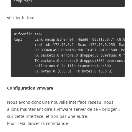
vérifier le tout
#ifconfig tap1

tap1      Link encap:Ethernet  HWaddr 00:ff:c0:7f:c8:83

          inet adr:172.16.0.1  Bcast:172.16.0.255  Masque:
          UP BROADCAST RUNNING MULTICAST  MTU:1500  Metric
          RX packets:0 errors:0 dropped:0 overruns:0 frame
          TX packets:0 errors:0 dropped:3805 overruns:0 ca
          collisions:0 lg file transmission:500

Configuration vmware
Nous avons donc une nouvelle interface réseau, nous
allons maintenant dire à vmware server de se « bridger »
sur cette interface, et non pas une autre.
Pour cela, lancer la commande