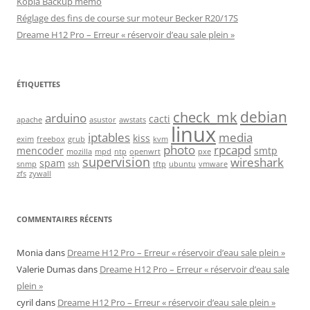
Kopia Backup memo
Réglage des fins de course sur moteur Becker R20/17S
Dreame H12 Pro – Erreur « réservoir d’eau sale plein »
ÉTIQUETTES
debian
check_mk
arduino
cacti
apache
asustor
awstats
linux
iptables
media
kiss
exim
freebox
grub
kvm
photo
rpcapd
mencoder
smtp
mozilla
mpd
ntp
openwrt
pxe
supervision
wireshark
spam
snmp
ssh
tftp
ubuntu
vmware
zfs
zywall
COMMENTAIRES RÉCENTS
Monia
dans
Dreame H12 Pro – Erreur « réservoir d’eau sale plein »
Valerie Dumas
dans
Dreame H12 Pro – Erreur « réservoir d’eau sale
plein »
cyril
dans
Dreame H12 Pro – Erreur « réservoir d’eau sale plein »