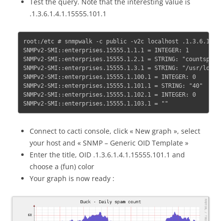
Test the query. Note that the interesting value is
.1.3.6.1.4.1.15555.101.1
root:/etc # snmpwalk -c public -v2c localhost .1.3.6.1.4.1
SNMPv2-SMI::enterprises.15555.1.1.1 = INTEGER: 1

SNMPv2-SMI::enterprises.15555.1.2.1 = STRING: "countspam.s
SNMPv2-SMI::enterprises.15555.1.3.1 = STRING: "/usr/local/
SNMPv2-SMI::enterprises.15555.1.100.1 = INTEGER: 0

SNMPv2-SMI::enterprises.15555.1.101.1 = STRING: "40"

SNMPv2-SMI::enterprises.15555.1.102.1 = INTEGER: 0

Connect to cacti console, click « New graph », select
your host and « SNMP – Generic OID Template »
Enter the title, OID .1.3.6.1.4.1.15555.101.1 and
choose a (fun) color
Your graph is now ready :