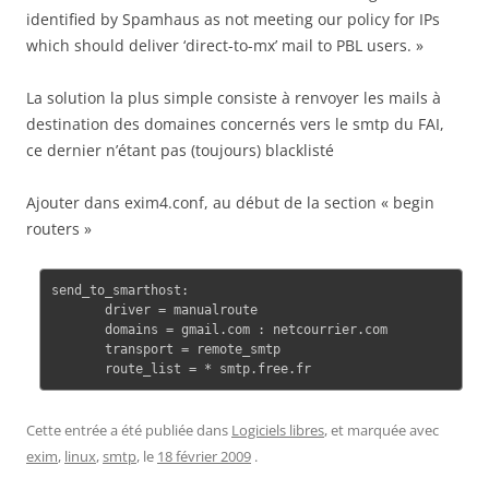
identified by Spamhaus as not meeting our policy for IPs
which should deliver ‘direct-to-mx’ mail to PBL users. »
La solution la plus simple consiste à renvoyer les mails à
destination des domaines concernés vers le smtp du FAI,
ce dernier n’étant pas (toujours) blacklisté
Ajouter dans exim4.conf, au début de la section « begin
routers »
send_to_smarthost:

       driver = manualroute

       domains = gmail.com : netcourrier.com

       transport = remote_smtp

Cette entrée a été publiée dans
Logiciels libres
, et marquée avec
exim
,
linux
,
smtp
, le
18 février 2009
.