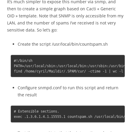
It’s much simpler to expose this number via snmp, and
then to create a simple graph based on Cacti « Generic
OID » template. Note that SNMP is only accessible from my
LAN, and the number of spams I’ve received is not very
sensitive data. So let’s go:
Create the script /usr/local/bin/countspam.sh
#!/bin/sh

PATH=/usr/local/sbin:/usr/local/bin:/usr/sbin:/usr/bin:/sb
Configure snmpd.conf to run this script and return
the result
# Extensible sections.
