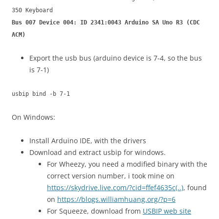
350 Keyboard
Bus 007 Device 004: ID 2341:0043 Arduino SA Uno R3 (CDC
ACM)
Export the usb bus (arduino device is 7-4, so the bus
is 7-1)
usbip bind -b 7-1
On Windows:
Install Arduino IDE, with the drivers
Download and extract usbip for windows.
For Wheezy, you need a modified binary with the
correct version number, i took mine on
https://skydrive.live.com/?cid=ffef4635c(..)
, found
on
https://blogs.williamhuang.org/?p=6
For Squeeze, download from
USBIP web site