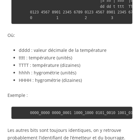
                                       |> >> | >>>  |>>>  
                                       dd dd t ttt  TTTT  
       0123 4567 8901 2345 6789 0123 4567 8901 2345 6789 
Où:
dddd : valeur décimale de la température
tttt : température (unités)
TTTT : température (dizaines)
hhhh : hygrométrie (unités)
HHHH : hygrométrie (dizaines)
Exemple :
Les autres bits sont toujours identiques, on y retrouve
probablement l’identifiant de l’émetteur et du bourrage.