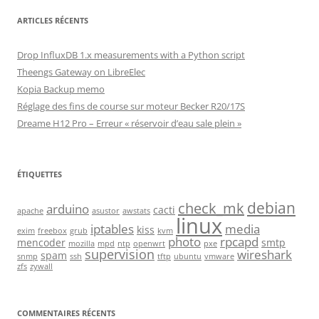
ARTICLES RÉCENTS
Drop InfluxDB 1.x measurements with a Python script
Theengs Gateway on LibreElec
Kopia Backup memo
Réglage des fins de course sur moteur Becker R20/17S
Dreame H12 Pro – Erreur « réservoir d’eau sale plein »
ÉTIQUETTES
debian
check_mk
arduino
cacti
apache
asustor
awstats
linux
iptables
media
kiss
exim
freebox
grub
kvm
photo
rpcapd
mencoder
smtp
mozilla
mpd
ntp
openwrt
pxe
supervision
wireshark
spam
snmp
ssh
tftp
ubuntu
vmware
zfs
zywall
COMMENTAIRES RÉCENTS