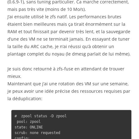
(0.6.9-1), sans tuning particulier. Ca marche correctement,
mais pas très vite (moins de 10 Mo/s).
J’ai ensuite utilisé le zfs natif. Les performances brutes
étaient bien meilleures mais ça tirait énormément sur la
RAM et tout finissait par devenir très lent, et la sauvegarde
d’une des VM ne se terminait jamais. En essayant de tuner
la taille du ARC cache, je n’ai réussi qu’à obtenir un
plantage complet du noyau (le dmesg parlait de lui même).
Je suis donc retourné à zfs-fuse en attendant de trouver
mieux.
Maintenant que j’ai une rotation des VM sur une semaine,
je peux avoir une idée précise des ressources requises par
la déduplication:
#  zpool status -D zpool

 pool: zpool

state: ONLINE

scrub: none requested

config:
