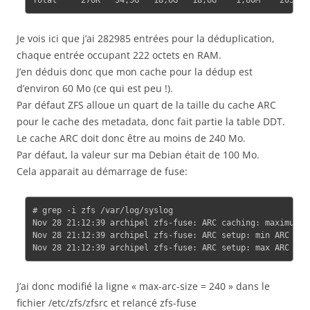
Je vois ici que j’ai 282985 entrées pour la déduplication,
chaque entrée occupant 222 octets en RAM.
J’en déduis donc que mon cache pour la dédup est
d’environ 60 Mo (ce qui est peu !).
Par défaut ZFS alloue un quart de la taille du cache ARC
pour le cache des metadata, donc fait partie la table DDT.
Le cache ARC doit donc être au moins de 240 Mo.
Par défaut, la valeur sur ma Debian était de 100 Mo.
Cela apparait au démarrage de fuse:
# grep -i zfs /var/log/syslog

Nov 28 21:12:39 archipel zfs-fuse: ARC caching: maximum AR
Nov 28 21:12:39 archipel zfs-fuse: ARC setup: min ARC size
J’ai donc modifié la ligne « max-arc-size = 240 » dans le
fichier /etc/zfs/zfsrc et relancé zfs-fuse