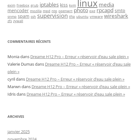
linux
iptables
media
kiss
exim
freebox
grub
kvm
photo
rpcapd
mencoder
smtp
mozilla
mpd
ntp
openwrt
pxe
supervision
wireshark
spam
snmp
ssh
tftp
ubuntu
vmware
zfs
zywall
COMMENTAIRES RÉCENTS
Monia
dans
Dreame H12 Pro – Erreur « réservoir d’eau sale plein »
Valerie Dumas
dans
Dreame H12 Pro – Erreur « réservoir d’eau sale
plein »
cyril
dans
Dreame H12 Pro – Erreur « réservoir d’eau sale plein »
Marwn
dans
Dreame H12 Pro – Erreur « réservoir d’eau sale plein »
Idris
dans
Dreame H12 Pro – Erreur « réservoir d’eau sale plein »
ARCHIVES
janvier 2025
novembre 2024