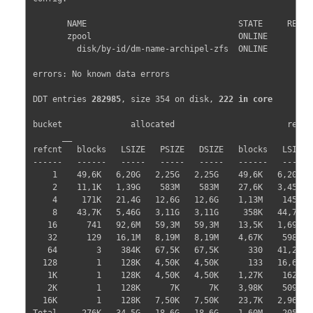
       NAME                               STATE     READ W
       zpool                              ONLINE       0  
         disk/by-id/dm-name-archipel-zfs  ONLINE       0  
errors: No known data errors

DDT entries 
282985
, size 354 on disk, 
222 in core
bucket              allocated                       refere
      __

refcnt   blocks   LSIZE   PSIZE   DSIZE   blocks   LSIZE  
------   ------   -----   -----   -----   ------   -----  
    1    49,6K   6,20G   2,25G   2,25G    49,6K   6,20G   
    2    11,1K   1,39G    583M    583M    27,6K   3,45G   
    4     171K   21,4G   12,6G   12,6G    1,13M    145G   
    8    43,7K   5,46G   3,11G   3,11G     358K   44,7G   
   16      741   92,6M   59,3M   59,3M    13,5K   1,69G   
   32      129   16,1M   8,19M   8,19M    4,67K    598M   
   64        3    384K   67,5K   67,5K      330   41,2M   
  128        1    128K   4,50K   4,50K      133   16,6M   
   1K        1    128K   4,50K   4,50K    1,27K    162M   
   2K        1    128K      7K      7K    3,98K    509M   
  16K        1    128K   7,50K   7,50K    23,7K   2,96G   