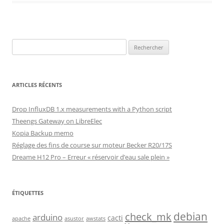
Rechercher :
ARTICLES RÉCENTS
Drop InfluxDB 1.x measurements with a Python script
Theengs Gateway on LibreElec
Kopia Backup memo
Réglage des fins de course sur moteur Becker R20/17S
Dreame H12 Pro – Erreur « réservoir d’eau sale plein »
ÉTIQUETTES
debian
check_mk
arduino
cacti
apache
asustor
awstats